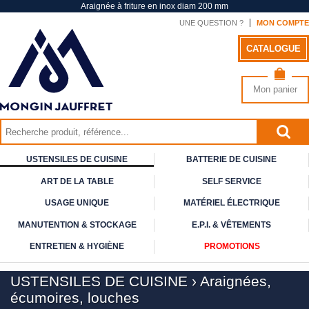
Araignée à friture en inox diam 200 mm
UNE QUESTION ?
MON COMPTE
CATALOGUE
Mon panier
USTENSILES DE CUISINE
BATTERIE DE CUISINE
ART DE
LA TABLE
SELF
SERVICE
USAGE
UNIQUE
MATÉRIEL ÉLECTRIQUE
MANUTENTION & STOCKAGE
E.P.I. & VÊTEMENTS
ENTRETIEN & HYGIÈNE
PROMOTIONS
USTENSILES DE CUISINE
›
Araignées,
écumoires, louches