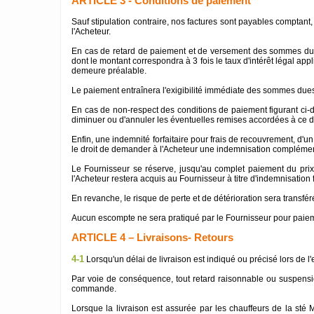
ARTICLE 3 - Conditions de paiement
Sauf stipulation contraire, nos factures sont payables comptant, 
l'Acheteur.
En cas de retard de paiement et de versement des sommes dues p
dont le montant correspondra à 3 fois le taux d'intérêt légal ap
demeure préalable.
Le paiement entraînera l'exigibilité immédiate des sommes dues, sa
En cas de non-respect des conditions de paiement figurant ci-d
diminuer ou d'annuler les éventuelles remises accordées à ce d
Enfin, une indemnité forfaitaire pour frais de recouvrement, d'u
le droit de demander à l'Acheteur une indemnisation complémenta
Le Fournisseur se réserve, jusqu'au complet paiement du prix 
l'Acheteur restera acquis au Fournisseur à titre d'indemnisation fo
En revanche, le risque de perte et de détérioration sera transf
Aucun escompte ne sera pratiqué par le Fournisseur pour paiemen
ARTICLE 4 – Livraisons- Retours
4-1
Lorsqu'un délai de livraison est indiqué ou précisé lors de l'
Par voie de conséquence, tout retard raisonnable ou suspension 
commande.
Lorsque la livraison est assurée par les chauffeurs de la sté Mo