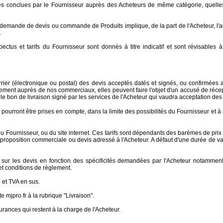
entes conclues par le Fournisseur auprès des Acheteurs de même catégorie, quell
te demande de devis ou commande de Produits implique, de la part de l'Acheteur, l
.
pectus et tarifs du Fournisseur sont donnés à titre indicatif et sont révisables 
urrier (électronique ou postal) des devis acceptés datés et signés, ou confirmé
ent auprès de nos commerciaux, elles peuvent faire l'objet d'un accusé de réce
e bon de livraison signé par les services de l'Acheteur qui vaudra acceptation 
urront être prises en compte, dans la limite des possibilités du Fournisseur et à s
 Fournisseur, ou du site internet. Ces tarifs sont dépendants des barèmes de prix 
oposition commerciale ou devis adressé à l'Acheteur. A défaut d'une durée de validi
es sur les devis en fonction des spécificités demandées par l'Acheteur notamment
et conditions de règlement.
e et TVA en sus.
ite mjpro.fr à la rubrique "Livraison".
rances qui restent à la charge de l'Acheteur.