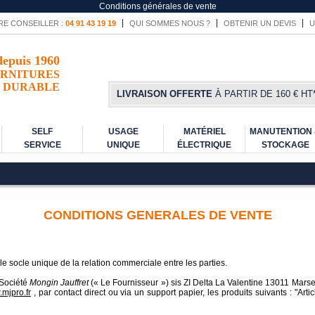
Conditions générales de vente
RE CONSEILLER :
04 91 43 19 19
QUI SOMMES NOUS ?
OBTENIR UN DEVIS
U
depuis 1960
RNITURES
DURABLE
LIVRAISON OFFERTE
À PARTIR DE 160 € HT
SELF
USAGE
MATÉRIEL
MANUTENTION
SERVICE
UNIQUE
ÉLECTRIQUE
STOCKAGE
CONDITIONS GENERALES DE VENTE
e socle unique de la relation commerciale entre les parties.
 Société
Mongin Jauffret
(« Le Fournisseur ») sis ZI Delta La Valentine 13011 Marsei
mjpro.fr
, par contact direct ou via un support papier, les produits suivants : "Ar