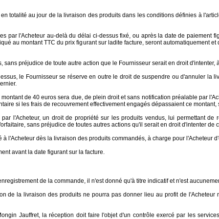
en totalité au jour de la livraison des produits dans les conditions définies à l'art
ar l'Acheteur au-delà du délai ci-dessus fixé, ou après la date de paiement figur
pliqué au montant TTC du prix figurant sur ladite facture, seront automatiquement et 
ns préjudice de toute autre action que le Fournisseur serait en droit d'intenter, à c
essus, le Fournisseur se réserve en outre le droit de suspendre ou d'annuler la 
ernier.
n montant de 40 euros sera due, de plein droit et sans notification préalable par l
ire si les frais de recouvrement effectivement engagés dépassaient ce montant, sur
par l'Acheteur, un droit de propriété sur les produits vendus, lui permettant de
rfaitaire, sans préjudice de toutes autres actions qu'il serait en droit d'intenter de c
éré à l'Acheteur dès la livraison des produits commandés, à charge pour l'Acheteur 
t avant la date figurant sur la facture.
enregistrement de la commande, il n'est donné qu'à titre indicatif et n'est aucunemen
de la livraison des produits ne pourra pas donner lieu au profit de l'Acheteur ni
ngin Jauffret, la réception doit faire l'objet d'un contrôle exercé par les servic