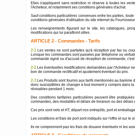
Elles s'appliquent sans restriction ni réserve à toutes les v
l'Acheteur, et notamment ses conditions générales d'achat.
Sauf conditions particulières convenues entre les parties, tou
conditions générales d'utilisation du site internet du Fournisseur
Les renseignements figurant sur le site, les catalogues, pros
modifications qui lui paraîtront utiles.
ARTICLE 2 - Commandes - Tarifs
2-1
Les ventes ne sont parfaites qu'à réception par fax ou co
Lorsque les commandes sont passées par téléphone ou verbalem
commande signé ou d'accusé de réception de commande, c'est l
2-2
Les éventuelles modifications demandées par l'Acheteur ne po
bon de commande rectificatif et ajustement éventuel du prix.
2-3
Les Produits sont fournis aux tarifs mentionnés au barème du
donc susceptibles de changer à tout moment y compris dans la pr
révisables pendant 1 mois.
Des conditions tarifaires particulières peuvent être pratiqué
commandes, des modalités et délais de livraison ou des délais 
Ces prix sont nets et HT, départ nos entrepôts, port et emballag
Les conditions et frais de port sont indiqués sur l'offre et sur le s
Ils ne comprennent pas les frais de douane éventuels ni les assu