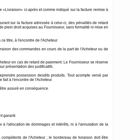
icle «Livraison» ci-après et comme indiqué sur la facture remise à
ant sur la facture adressée à celui-ci, des pénalités de retard
de plein droit acquises au Fournisseur, sans formalité ni mise en
e titre, à l'encontre de l'Acheteur.
livraison des commandes en cours de la part de l'Acheteur ou de
'Acheteur en cas de retard de paiement. Le Fournisseur se réserve
 présentation des justificatifs.
 reprendre possession desdits produits. Tout acompte versé par
e fait à l'encontre de l'Acheteur.
d'être assuré en conséquence.
t garanti.
 à l'allocation de dommages et intérêts, ni à l'annulation de la
es compétents de l'Acheteur ; le bordereau de livraison doit être