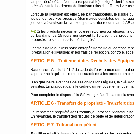
tamponné (à défaut Nom du responsable) et signé dont 1 exempl
précisée sur le bordereau de livraison (Nos chauffeurs-livreur
Lorsque la livraison est effectuée par transporteur, le risque 
toutes les réserves précises (dommages constatés ou manquants
jours ouvrés suivant la livraison, par courrier recommandé AR a
4-2
Si les produits nécessitent d'être retournés ou refusés, ils 
ou fax dans les 15 jours qui suivent la livraison, les produits
proposés ne sont ni repris ni échangés".
Les frais de retour vers notre entrepôt Marseille ou adresse fabr
(préparation et livraison) et les frais de réception, contrôle, et d
ARTICLE 5 – Traitement des Déchets des Equipem
Rappel sur l'Article L541-2 du code de l'environnement : Tout pr
la personne à qui il les remet est autorisée à les prendre en cha
Bien que ne relevant pas de ses obligations légales, la Sté Mon
vétustes. En pratique, dans le cadre d'un renouvellement de maté
Pour compléter le dispositif, la Sté Mongin Jauffret a conclu a
ARTICLE 6 - Transfert de propriété - Transfert de
Le transfert de propriété des Produits, au profit de l'Acheteur, n
En revanche, le transfert des risques de perte et de détérioratio
ARTICLE 7- Tribunal compétent
Tout litige relatif à l'interprétation et à l'exécution des présent