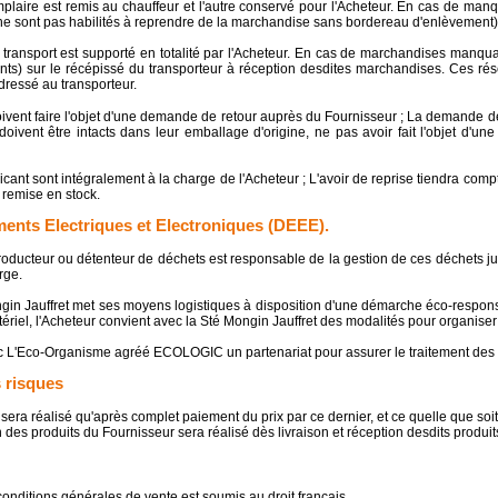
aire est remis au chauffeur et l'autre conservé pour l'Acheteur. En cas de manqu
s ne sont pas habilités à reprendre de la marchandise sans bordereau d'enlèvement)
du transport est supporté en totalité par l'Acheteur. En cas de marchandises manqua
) sur le récépissé du transporteur à réception desdites marchandises. Ces réserv
dressé au transporteur.
doivent faire l'objet d'une demande de retour auprès du Fournisseur ; La demande de
 doivent être intacts dans leur emballage d'origine, ne pas avoir fait l'objet d'u
icant sont intégralement à la charge de l'Acheteur ; L'avoir de reprise tiendra comp
e remise en stock.
ents Electriques et Electroniques (DEEE).
oducteur ou détenteur de déchets est responsable de la gestion de ces déchets jusq
rge.
gin Jauffret met ses moyens logistiques à disposition d'une démarche éco-responsab
riel, l'Acheteur convient avec la Sté Mongin Jauffret des modalités pour organiser 
vec L'Eco-Organisme agréé ECOLOGIC un partenariat pour assurer le traitement des D
s risques
e sera réalisé qu'après complet paiement du prix par ce dernier, et ce quelle que soit
n des produits du Fournisseur sera réalisé dès livraison et réception desdits produits
es conditions générales de vente est soumis au droit français.