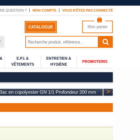
NE QUESTION ?
MON COMPTE
VOUS N'ÊTES PAS CONNECTÉ
Mon panier
CATALOGUE
*
 &
E.P.I. &
ENTRETIEN &
PROMOTIONS
VÊTEMENTS
HYGIÈNE
>
Bac en copolyester GN 1/1 Profondeur 200 mm