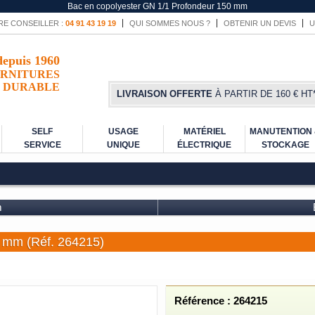
Bac en copolyester GN 1/1 Profondeur 150 mm
RE CONSEILLER :
04 91 43 19 19
QUI SOMMES NOUS ?
OBTENIR UN DEVIS
U
depuis 1960
RNITURES
DURABLE
LIVRAISON OFFERTE
À PARTIR DE 160 € HT
SELF
USAGE
MATÉRIEL
MANUTENTION
SERVICE
UNIQUE
ÉLECTRIQUE
STOCKAGE
m
0 mm (Réf. 264215)
Référence : 264215