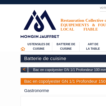
VOT
Restauration Collective 
ÉQUIPEMENTS
&
FOU
LOCAL
FIABLE
USTENSILES DE
BATTERIE DE
ART DE
CUISINE
CUISINE
LA TABLE
Batterie de cuisine
<
Bac en copolyester GN 1/1 Profondeur 100 m
Bac en copolyester GN 1/1 Profondeur 15
Gastronorme