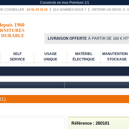
Couvercle en inox Premium 1/1
RE CONSEILLER :
04 91 43 19 19
QUI SOMMES NOUS ?
OBTENIR UN DEVIS
U
depuis 1960
RNITURES
DURABLE
LIVRAISON OFFERTE
À PARTIR DE 160 € HT
SELF
USAGE
MATÉRIEL
MANUTENTION
SERVICE
UNIQUE
ÉLECTRIQUE
STOCKAGE
01)
Référence : 260101