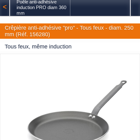
Poêle anti-adhésive
<
induction PRO diam 360
mm
Crêpière anti-adhésive "pro" - Tous feux - diam. 250
mm (Réf. 156280)
Tous feux, même induction