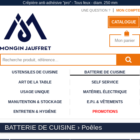
Crêpière anti-adhésive "pro" - Tous feux - diam. 250 mm
UNE QUESTION ?
MON COMPTE
CATALOGUE
Mon panier
USTENSILES DE CUISINE
BATTERIE DE CUISINE
ART DE
LA TABLE
SELF
SERVICE
USAGE
UNIQUE
MATÉRIEL ÉLECTRIQUE
MANUTENTION & STOCKAGE
E.P.I. & VÊTEMENTS
ENTRETIEN & HYGIÈNE
PROMOTIONS
BATTERIE DE CUISINE
›
Poêles