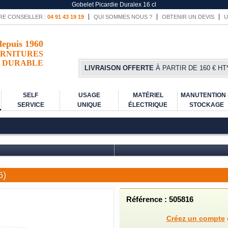
Gobelet Picardie Duralex 16 cl
RE CONSEILLER :
04 91 43 19 19
QUI SOMMES NOUS ?
OBTENIR UN DEVIS
U
depuis 1960
RNITURES
DURABLE
LIVRAISON OFFERTE
À PARTIR DE 160 € HT
SELF
USAGE
MATÉRIEL
MANUTENTION
SERVICE
UNIQUE
ÉLECTRIQUE
STOCKAGE
6)
Référence : 505816
Créez un compte