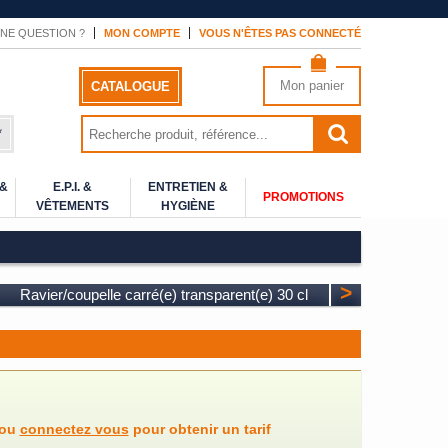
NE QUESTION ?
MON COMPTE
VOUS N'ÊTES PAS CONNECTÉ
Mon panier
CATALOGUE
*
 &
E.P.I. &
ENTRETIEN &
PROMOTIONS
VÊTEMENTS
HYGIÈNE
>
Ravier/coupelle carré(e) transparent(e) 30 cl
ou
connectez vous
pour obtenir un tarif