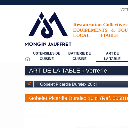
VOT
Restauration Collective 
ÉQUIPEMENTS
&
FOU
LOCAL
FIABLE
USTENSILES DE
BATTERIE DE
ART DE
CUISINE
CUISINE
LA TABLE
ART DE LA TABLE
›
Verrerie
<
Gobelet Picardie Duralex 20 cl
Gobelet Picardie Duralex 16 cl (Réf. 50581