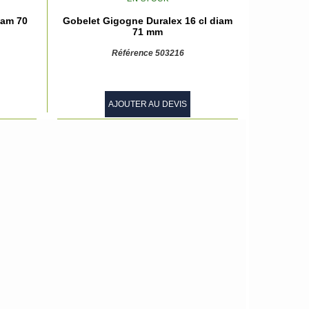
iam 70
Gobelet Gigogne Duralex 16 cl diam
71 mm
Référence 503216
AJOUTER AU DEVIS