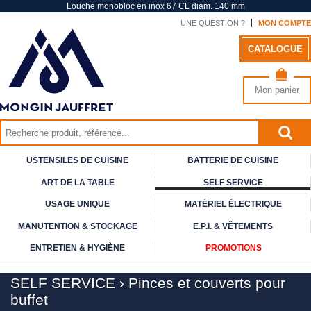
Louche monobloc en inox 67 CL diam. 140 mm
UNE QUESTION ?
MON COMPTE
CATALOGUE
Mon panier
USTENSILES DE CUISINE
BATTERIE DE CUISINE
ART DE
LA TABLE
SELF
SERVICE
USAGE
UNIQUE
MATÉRIEL ÉLECTRIQUE
MANUTENTION & STOCKAGE
E.P.I. & VÊTEMENTS
ENTRETIEN & HYGIÈNE
PROMOTIONS
SELF SERVICE
›
Pinces et couverts pour
buffet