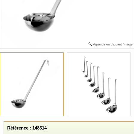
Agrandir en cliquant l'image
Référence : 148514