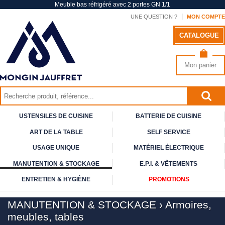
Meuble bas réfrigéré avec 2 portes GN 1/1
UNE QUESTION ?
MON COMPTE
CATALOGUE
Mon panier
USTENSILES DE CUISINE
BATTERIE DE CUISINE
ART DE
LA TABLE
SELF
SERVICE
USAGE
UNIQUE
MATÉRIEL ÉLECTRIQUE
MANUTENTION & STOCKAGE
E.P.I. & VÊTEMENTS
ENTRETIEN & HYGIÈNE
PROMOTIONS
MANUTENTION & STOCKAGE
›
Armoires,
meubles, tables