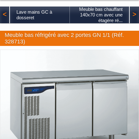
Meuble bas chauffant
Lave mains GC à
<
>
140x70 cm avec une
dosseret
étagère ré...
Meuble bas réfrigéré avec 2 portes GN 1/1 (Réf.
328713)