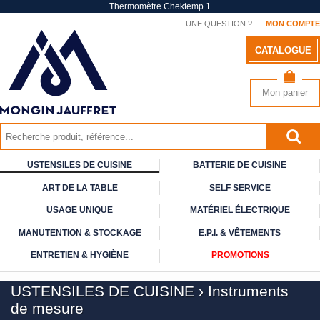
Thermomètre Chektemp 1
UNE QUESTION ?
MON COMPTE
CATALOGUE
Mon panier
USTENSILES DE CUISINE
BATTERIE DE CUISINE
ART DE
LA TABLE
SELF
SERVICE
USAGE
UNIQUE
MATÉRIEL ÉLECTRIQUE
MANUTENTION & STOCKAGE
E.P.I. & VÊTEMENTS
ENTRETIEN & HYGIÈNE
PROMOTIONS
USTENSILES DE CUISINE
›
Instruments
de mesure