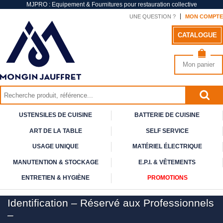
MJPRO : Equipement & Fournitures pour restauration collective
UNE QUESTION ?
MON COMPTE
CATALOGUE
Mon panier
USTENSILES DE CUISINE
BATTERIE DE CUISINE
ART DE
LA TABLE
SELF
SERVICE
USAGE
UNIQUE
MATÉRIEL ÉLECTRIQUE
MANUTENTION & STOCKAGE
E.P.I. & VÊTEMENTS
ENTRETIEN & HYGIÈNE
PROMOTIONS
Identification – Réservé aux Professionnels
–