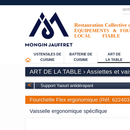
VOT
Restauration Collective 
ÉQUIPEMENTS
&
FOU
LOCAL
FIABLE
USTENSILES DE
BATTERIE DE
ART DE
CUISINE
CUISINE
LA TABLE
ART DE LA TABLE
›
Assiettes et va
<
Support Yaourt antidérapant
Fourchette Flex ergonomique (Réf. 622403
Vaisselle ergonomique spécifique