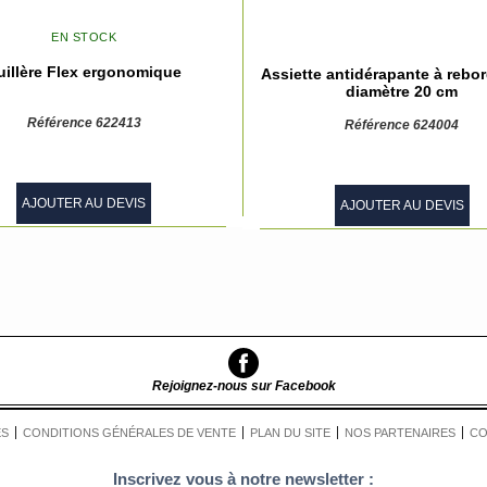
EN STOCK
uillère Flex ergonomique
Assiette antidérapante à rebor
diamètre 20 cm
Référence 622413
Référence 624004
AJOUTER AU DEVIS
AJOUTER AU DEVIS
Rejoignez-nous sur Facebook
ES
CONDITIONS GÉNÉRALES DE VENTE
PLAN DU SITE
NOS PARTENAIRES
CO
Inscrivez vous à notre newsletter :