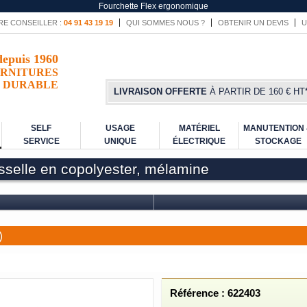
Fourchette Flex ergonomique
RE CONSEILLER :
04 91 43 19 19
QUI SOMMES NOUS ?
OBTENIR UN DEVIS
U
depuis 1960
RNITURES
DURABLE
LIVRAISON OFFERTE
À PARTIR DE 160 € HT
SELF
USAGE
MATÉRIEL
MANUTENTION
SERVICE
UNIQUE
ÉLECTRIQUE
STOCKAGE
isselle en copolyester, mélamine
)
Référence : 622403