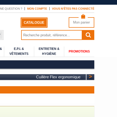
NE QUESTION ?
MON COMPTE
VOUS N'ÊTES PAS CONNECTÉ
Mon panier
CATALOGUE
*
 &
E.P.I. &
ENTRETIEN &
PROMOTIONS
VÊTEMENTS
HYGIÈNE
>
Cuillère Flex ergonomique