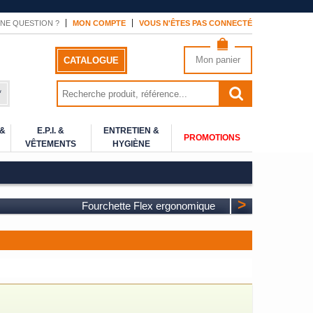
NE QUESTION ?
MON COMPTE
VOUS N'ÊTES PAS CONNECTÉ
Mon panier
CATALOGUE
*
 &
E.P.I. &
ENTRETIEN &
PROMOTIONS
VÊTEMENTS
HYGIÈNE
>
Fourchette Flex ergonomique