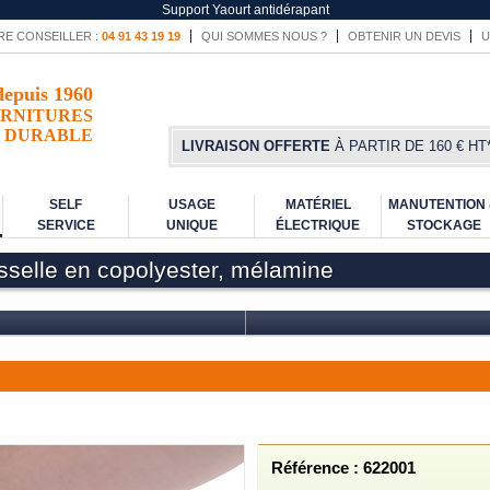
Support Yaourt antidérapant
RE CONSEILLER :
04 91 43 19 19
QUI SOMMES NOUS ?
OBTENIR UN DEVIS
U
depuis 1960
RNITURES
DURABLE
LIVRAISON OFFERTE
À PARTIR DE 160 € HT
SELF
USAGE
MATÉRIEL
MANUTENTION
SERVICE
UNIQUE
ÉLECTRIQUE
STOCKAGE
isselle en copolyester, mélamine
Référence : 622001