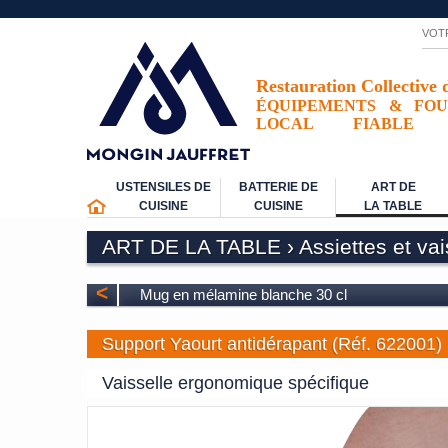
VOT
Restauration Collective 
ÉQUIPEMENTS
&
FOU
LOCAL
FIABLE
USTENSILES DE
BATTERIE DE
ART DE
CUISINE
CUISINE
LA TABLE
ART DE LA TABLE
›
Assiettes et va
<
Mug en mélamine blanche 30 cl
Support Yaourt antidérapant (Réf. 622001)
Vaisselle ergonomique spécifique