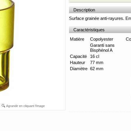
Description
Surface grainée anti-rayures. E
Caractéristiques
Matière
Copolyester
Co
Garanti sans
Bisphénol A
Capacité
16 cl
Hauteur
77 mm
Diamètre
62 mm
Agrandir en cliquant l'image