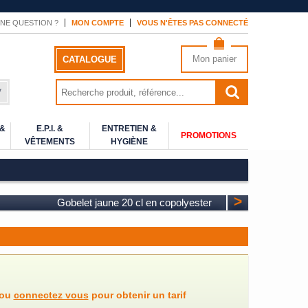
NE QUESTION ?
MON COMPTE
VOUS N'ÊTES PAS CONNECTÉ
Mon panier
CATALOGUE
*
 &
E.P.I. &
ENTRETIEN &
PROMOTIONS
VÊTEMENTS
HYGIÈNE
>
Gobelet jaune 20 cl en copolyester
ou
connectez vous
pour obtenir un tarif