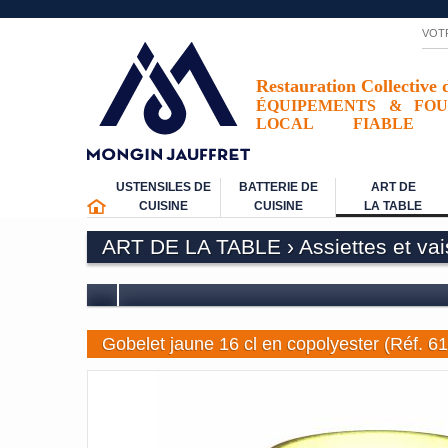
VOT
Restauration Collective 
ÉQUIPEMENTS
&
FOU
LOCAL
FIABLE
USTENSILES DE
BATTERIE DE
ART DE
CUISINE
CUISINE
LA TABLE
ART DE LA TABLE
›
Assiettes et va
Gobelet jaune 16 cl en copolyester (Réf. 6