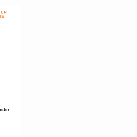
 EN
NE
ester