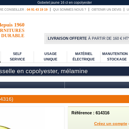
Gobelet jaune 16 cl en copolyester
RE CONSEILLER :
04 91 43 19 19
QUI SOMMES NOUS ?
OBTENIR UN DEVIS
U
depuis 1960
RNITURES
DURABLE
LIVRAISON OFFERTE
À PARTIR DE 160 € HT
SELF
USAGE
MATÉRIEL
MANUTENTION
SERVICE
UNIQUE
ÉLECTRIQUE
STOCKAGE
isselle en copolyester, mélamine
14316)
Référence : 614316
Créez un compte