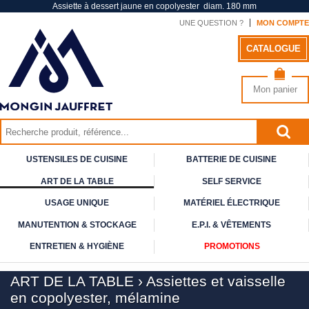
Assiette à dessert jaune en copolyester diam. 180 mm
UNE QUESTION ?
MON COMPTE
CATALOGUE
Mon panier
USTENSILES DE CUISINE
BATTERIE DE CUISINE
ART DE
LA TABLE
SELF
SERVICE
USAGE
UNIQUE
MATÉRIEL ÉLECTRIQUE
MANUTENTION & STOCKAGE
E.P.I. & VÊTEMENTS
ENTRETIEN & HYGIÈNE
PROMOTIONS
ART DE LA TABLE
›
Assiettes et vaisselle
en copolyester, mélamine