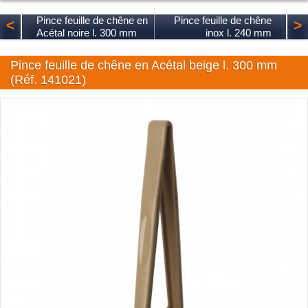
Pince feuille de chêne en
Pince feuille de chêne
<
>
Acétal noire l. 300 mm
inox l. 240 mm
Pince feuille de chêne en Acétal beige l. 300 mm
(Réf. 141021)