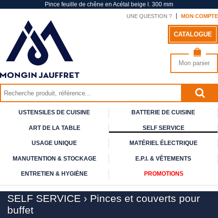
Pince feuille de chêne en Acétal beige l. 300 mm
UNE QUESTION ?
MON COMPTE
CATALOGUE
Mon panier
USTENSILES DE CUISINE
BATTERIE DE CUISINE
ART DE
LA TABLE
SELF
SERVICE
USAGE
UNIQUE
MATÉRIEL ÉLECTRIQUE
MANUTENTION & STOCKAGE
E.P.I. & VÊTEMENTS
ENTRETIEN & HYGIÈNE
PROMOTIONS
SELF SERVICE
›
Pinces et couverts pour
buffet