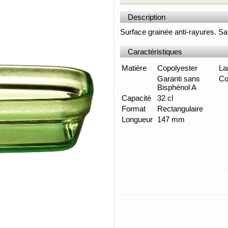
Description
Surface grainée anti-rayures. Sa
Caractéristiques
Matière
Copolyester
La
Garanti sans
Co
Bisphénol A
Capacité
32 cl
Format
Rectangulaire
Longueur
147 mm