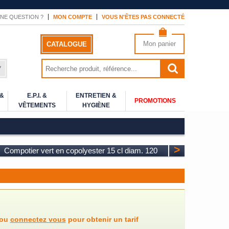
NE QUESTION ?
MON COMPTE
VOUS N'ÊTES PAS CONNECTÉ
Mon panier
CATALOGUE
*
 &
E.P.I. &
ENTRETIEN &
PROMOTIONS
VÊTEMENTS
HYGIÈNE
>
Compotier vert en copolyester 15 cl diam. 120
ou
connectez vous
pour obtenir un tarif