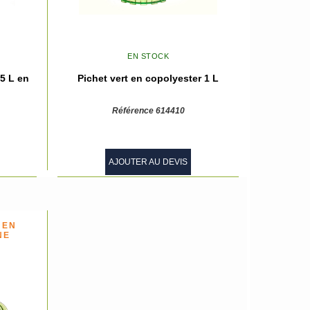
EN STOCK
,5 L en
Pichet vert en copolyester 1 L
Référence 614410
AJOUTER AU DEVIS
 EN
NE