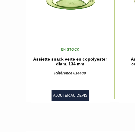
EN STOCK
Assiette snack verte en copolyester
As
diam. 134 mm
c
Référence 614409
AJOUTER AU DEVIS