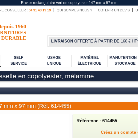
Ravier rectangulaire vert en copolyester 147 mm x 97 mm
RE CONSEILLER :
04 91 43 19 19
QUI SOMMES NOUS ?
OBTENIR UN DEVIS
U
depuis 1960
RNITURES
DURABLE
LIVRAISON OFFERTE
À PARTIR DE 160 € HT
SELF
USAGE
MATÉRIEL
MANUTENTION
SERVICE
UNIQUE
ÉLECTRIQUE
STOCKAGE
isselle en copolyester, mélamine
147 mm x 97 mm (Réf. 614455)
Référence : 614455
Créez un compte