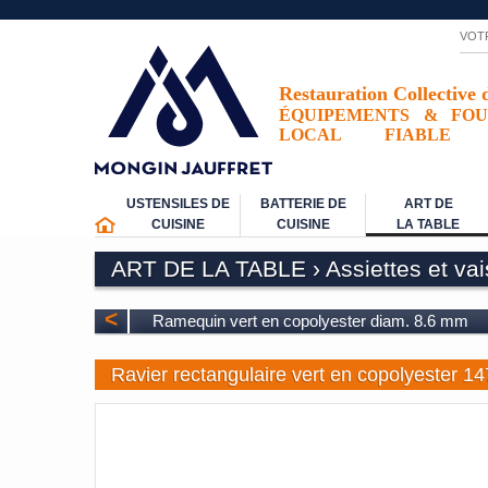
VOT
Restauration Collective 
ÉQUIPEMENTS
&
FOU
LOCAL
FIABLE
USTENSILES DE
BATTERIE DE
ART DE
CUISINE
CUISINE
LA TABLE
ART DE LA TABLE
›
Assiettes et va
<
Ramequin vert en copolyester diam. 8.6 mm
Ravier rectangulaire vert en copolyester 