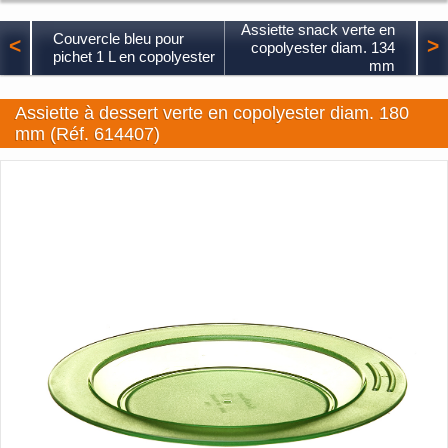
Assiette snack verte en
Couvercle bleu pour
<
>
copolyester diam. 134
pichet 1 L en copolyester
mm
Assiette à dessert verte en copolyester diam. 180
mm (Réf. 614407)