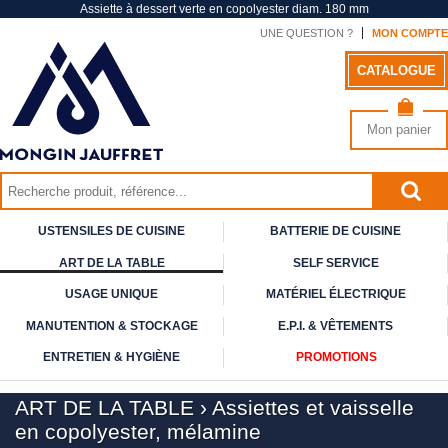
Assiette à dessert verte en copolyester diam. 180 mm
UNE QUESTION ?
MON COMPTE
CATALOGUE
Mon panier
USTENSILES DE CUISINE
BATTERIE DE CUISINE
ART DE
LA TABLE
SELF
SERVICE
USAGE
UNIQUE
MATÉRIEL ÉLECTRIQUE
MANUTENTION & STOCKAGE
E.P.I. & VÊTEMENTS
ENTRETIEN & HYGIÈNE
PROMOTIONS
ART DE LA TABLE
›
Assiettes et vaisselle
en copolyester, mélamine