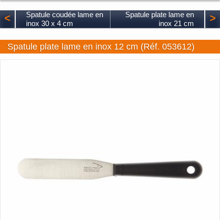
Spatule coudée lame en
Spatule plate lame en
<
>
inox 30 x 4 cm
inox 21 cm
Spatule plate lame en inox 12 cm (Réf. 053612)