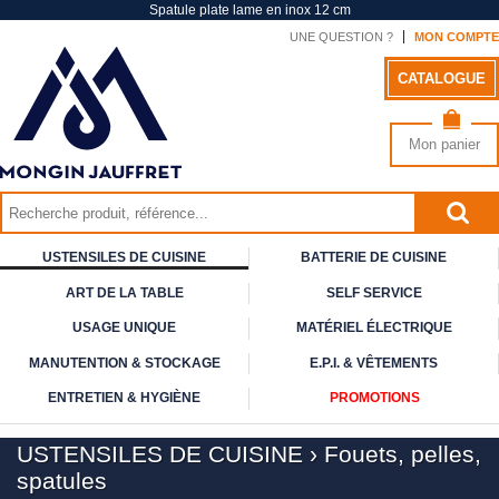
Spatule plate lame en inox 12 cm
UNE QUESTION ?
MON COMPTE
CATALOGUE
Mon panier
USTENSILES DE CUISINE
BATTERIE DE CUISINE
ART DE
LA TABLE
SELF
SERVICE
USAGE
UNIQUE
MATÉRIEL ÉLECTRIQUE
MANUTENTION & STOCKAGE
E.P.I. & VÊTEMENTS
ENTRETIEN & HYGIÈNE
PROMOTIONS
USTENSILES DE CUISINE
›
Fouets, pelles,
spatules