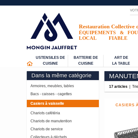
VOT
Restauration Collective 
ÉQUIPEMENTS
&
FOU
LOCAL
FIABLE
USTENSILES DE
BATTERIE DE
ART DE
CUISINE
CUISINE
LA TABLE
Dans la même catégorie
MANUTE
Armoires, meubles, tables
17 articles
|
Tri
Bacs - caisses - cagettes
Casiers à vaisselle
CASIERS 
Chariots cafétéria
Chariots de manutention
Chariots de service
Collecteurs à déchets