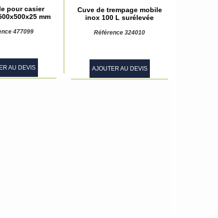
e pour casier
Cuve de trempage mobile
 500x500x25 mm
inox 100 L surélevée
ence 477099
Référence 324010
ER AU DEVIS
AJOUTER AU DEVIS