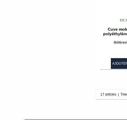
EN 
Cuve mobi
polyéthylèn
Référen
AJOUTER
17 articles
|
Trie