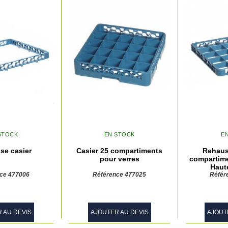
STOCK
EN STOCK
E
se casier
Casier 25 compartiments
Rehaus
pour verres
compartime
Haut
ce 477006
Référence 477025
Référ
 AU DEVIS
AJOUTER AU DEVIS
AJOUT