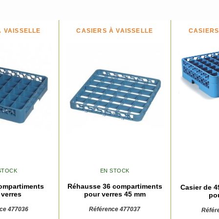
À VAISSELLE
CASIERS À VAISSELLE
CASIERS
STOCK
EN STOCK
compartiments
Réhausse 36 compartiments
Casier de 
 verres
pour verres 45 mm
pou
ce 477036
Référence 477037
Référ