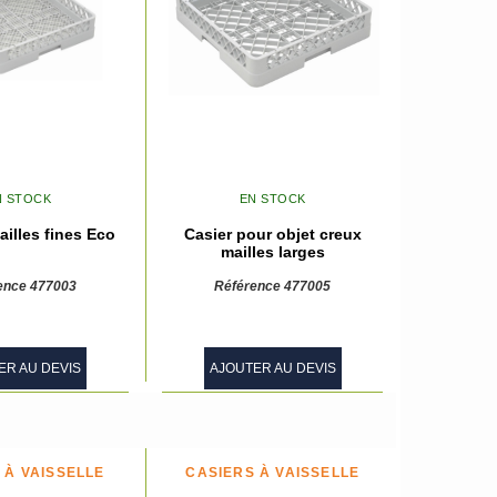
N STOCK
EN STOCK
ailles fines Eco
Casier pour objet creux
mailles larges
ence 477003
Référence 477005
ER AU DEVIS
AJOUTER AU DEVIS
 À VAISSELLE
CASIERS À VAISSELLE