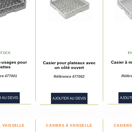
STOCK
E
i-usages pour
Casier à m
Casier pour plateaux avec
iettes
un côté ouvert
ce 477001
Référ
Référence 477002
 AU DEVIS
AJOUT
AJOUTER AU DEVIS
À VAISSELLE
CASIERS À VAISSELLE
CASIERS