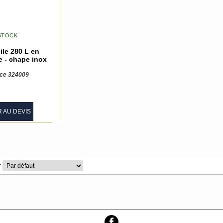
STOCK
le 280 L en
e - chape inox
ce 324009
 AU DEVIS
r