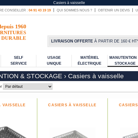
Casiers à vaisselle
RE CONSEILLER :
04 91 43 19 19
QUI SOMMES NOUS ?
OBTENIR UN DEVIS
U
depuis 1960
RNITURES
DURABLE
LIVRAISON OFFERTE
À PARTIR DE 160 € HT
SELF
USAGE
MATÉRIEL
MANUTENTION
SERVICE
UNIQUE
ÉLECTRIQUE
STOCKAGE
NTION & STOCKAGE
›
Casiers à vaisselle
er
À VAISSELLE
CASIERS À VAISSELLE
CASIERS