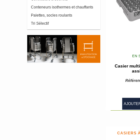
Conteneurs isothermes et chauffants
Palettes, socles roulants
Tri Sélectif
EN 
Casier mult
ass
Référen
AJOUTER
CASIERS 