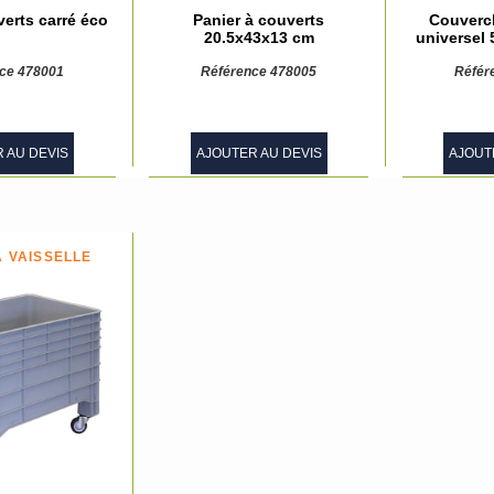
erts carré éco
Panier à couverts
Couvercl
20.5x43x13 cm
universel
ce 478001
Référence 478005
Référ
 AU DEVIS
AJOUTER AU DEVIS
AJOUT
À VAISSELLE