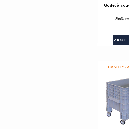
Godet à couv
Référen
AJOUTER
CASIERS 