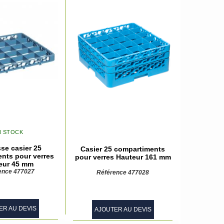
N STOCK
se casier 25
Casier 25 compartiments
nts pour verres
pour verres Hauteur 161 mm
eur 45 mm
ence 477027
Référence 477028
ER AU DEVIS
AJOUTER AU DEVIS