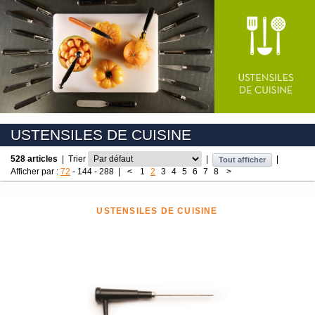
USTENSILES DE CUISINE
528 articles
|
Trier
|
|
Tout afficher
Afficher par :
72
-
144
-
288
|
<
1
2
3
4
5
6
7
8
>
USTENSILES DE CUISINE