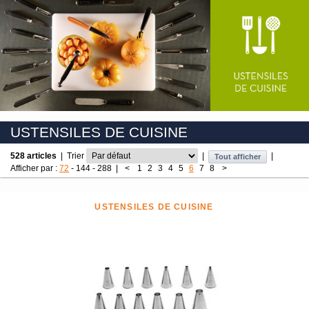
USTENSILES DE CUISINE
528 articles
|
Trier
|
|
Tout afficher
Afficher par :
72
-
144
-
288
|
<
1
2
3
4
5
6
7
8
>
USTENSILES DE CUISINE